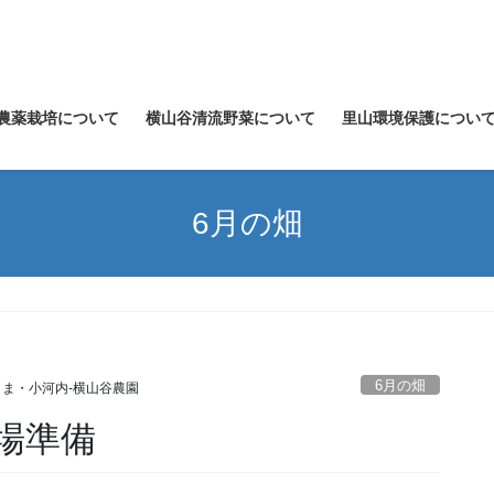
農薬栽培について
横山谷清流野菜について
里山環境保護につい
6月の畑
6月の畑
ま・小河内‐横山谷農園
場準備