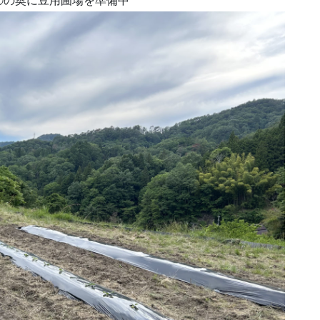
②の奥に豆用圃場を準備中