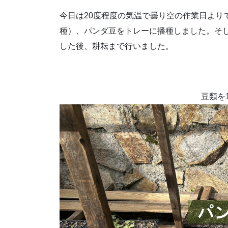
今日は20度程度の気温で曇り空の作業日より
種）、パンダ豆をトレーに播種しました。そ
した後、耕耘まで行いました。
豆類を1