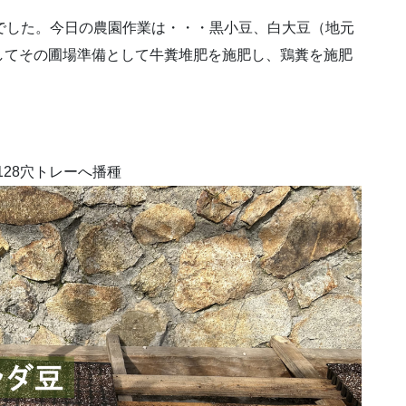
でした。今日の農園作業は・・・黒小豆、白大豆（地元
してその圃場準備として牛糞堆肥を施肥し、鶏糞を施肥
28穴トレーへ播種