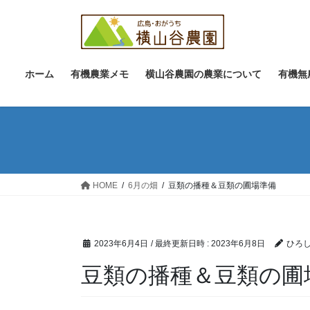
コ
ナ
ン
ビ
テ
ゲ
ン
ー
ツ
シ
ホーム
有機農業メモ
横山谷農園の農業について
有機無
へ
ョ
ス
ン
キ
に
ッ
移
プ
動
HOME
6月の畑
豆類の播種＆豆類の圃場準備
2023年6月4日
/ 最終更新日時 :
2023年6月8日
ひろし
豆類の播種＆豆類の圃