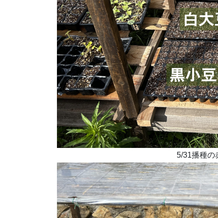
5/31播種