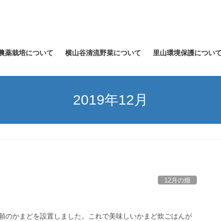
農薬栽培について
横山谷清流野菜について
里山環境保護につい
2019年12月
12月の畑
願のかまどを設置しました。これで美味しいかまど炊ごはんが