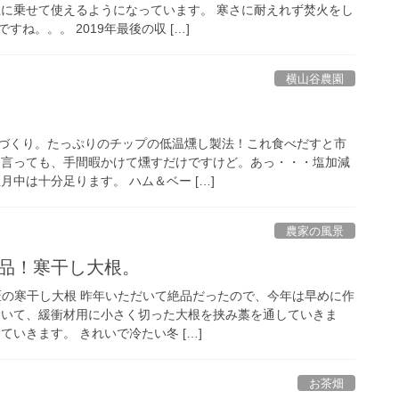
上に乗せて使えるようになっています。 寒さに耐えれず焚火をし
ね。。。 2019年最後の収 […]
横山谷農園
づくり。たっぷりのチップの低温燻し製法！これ食べだすと市
て言っても、手間暇かけて燻すだけですけど。あっ・・・塩加減
月中は十分足ります。 ハム＆ベー […]
農家の風景
絶品！寒干し大根。
匠の寒干し大根 昨年いただいて絶品だったので、今年は早めに作
むいて、緩衝材用に小さく切った大根を挟み藁を通していきま
ていきます。 きれいで冷たい冬 […]
お茶畑