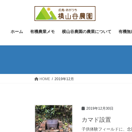
コ
ナ
ン
ビ
テ
ゲ
ン
ー
ツ
シ
ホーム
有機農業メモ
横山谷農園の農業について
有機無
へ
ョ
ス
ン
キ
に
ッ
移
プ
動
HOME
2019年12月
2019年12月30日
カマド設置
子供体験フィールドに、念