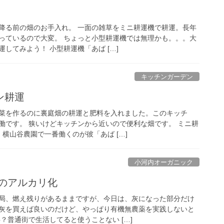
降る前の畑のお手入れ。 一面の雑草をミニ耕運機で耕運。長年
っているので大変。 ちょっと小型耕運機では無理かも。。。大
してみよう！ 小型耕運機「あば […]
キッチンガーデン
ン耕運
菜を作るのに裏庭畑の耕運と肥料を入れました。このキッチ
働です。 狭いけどキッチンから近いので便利な畑です。 ミニ耕
横山谷農園で一番働くのが彼「あば […]
小河内オーガニック
壌のアルカリ化
局、燃え残りがあるままですが、今日は、灰になった部分だけ
灰を買えば良いのだけど、やっぱり有機無農薬を実践しないと
？普通街で生活してると使うことない […]