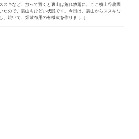
ススキなど、放って置くと裏山は荒れ放題に。ここ横山谷農園
いたので、裏山もひどい状態です。今日は、裏山からススキな
、焼いて、畑散布用の有機灰を作りま […]