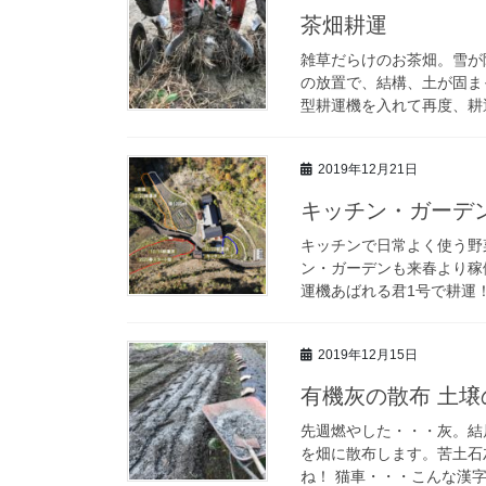
茶畑耕運
雑草だらけのお茶畑。雪が
の放置で、結構、土が固ま
型耕運機を入れて再度、耕運
2019年12月21日
キッチン・ガーデ
キッチンで日常よく使う野
ン・ガーデンも来春より稼
運機あばれる君1号で耕運！
2019年12月15日
有機灰の散布 土
先週燃やした・・・灰。結
を畑に散布します。苦土石
ね！ 猫車・・・こんな漢字