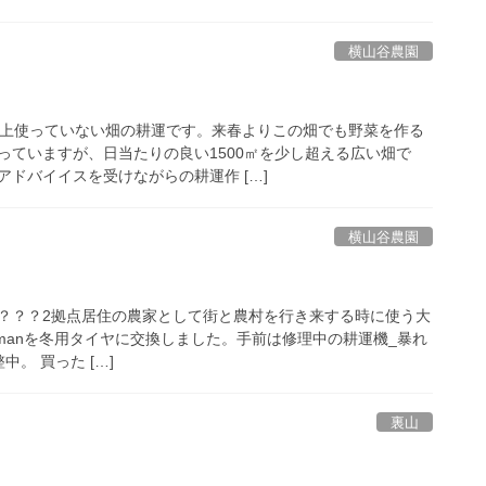
横山谷農園
以上使っていない畑の耕運です。来春よりこの畑でも野菜を作る
っていますが、日当たりの良い1500㎡を少し超える広い畑で
ドバイイスを受けながらの耕運作 […]
横山谷農園
？？？2拠点居住の農家として街と農村を行き来する時に使う大
_Clubmanを冬用タイヤに交換しました。手前は修理中の耕運機_暴れ
。 買った […]
裏山