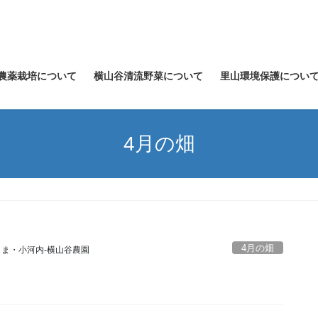
農薬栽培について
横山谷清流野菜について
里山環境保護につい
4月の畑
4月の畑
ま・小河内‐横山谷農園