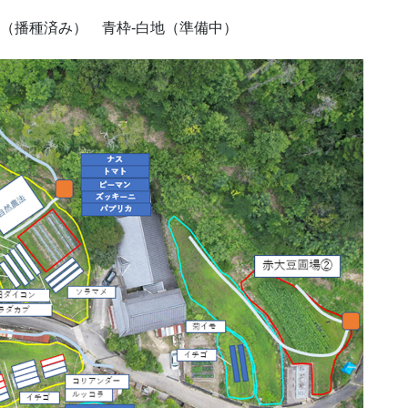
字（播種済み） 青枠-白地（準備中）