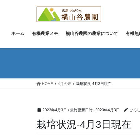
コ
ナ
ン
ビ
テ
ゲ
ン
ー
ツ
シ
ホーム
有機農業メモ
横山谷農園の農業について
有機無
へ
ョ
ス
ン
キ
に
ッ
移
プ
動
HOME
4月の畑
栽培状況-4月3日現在
2023年4月3日
/ 最終更新日時 :
2023年4月3日
ひろし
栽培状況-4月3日現在