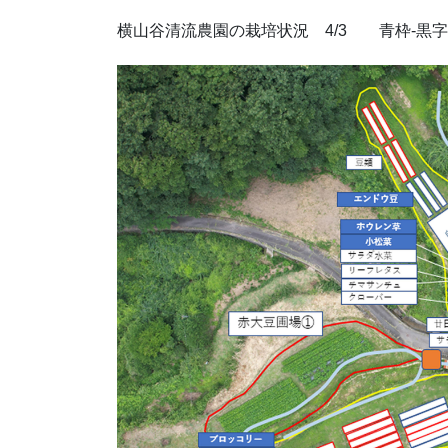
横山谷清流農園の栽培状況 4/3 青枠-黒