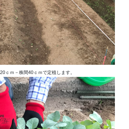
20ｃｍ－株間40ｃｍで定植します。