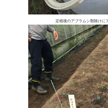
定植後の
アブラムシ類除けに