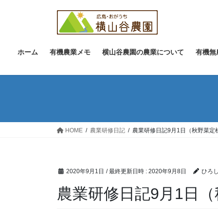
コ
ナ
ン
ビ
テ
ゲ
ン
ー
ツ
シ
ホーム
有機農業メモ
横山谷農園の農業について
有機無
へ
ョ
ス
ン
キ
に
ッ
移
プ
動
HOME
農業研修日記
農業研修日記9月1日（秋野菜定
2020年9月1日
/ 最終更新日時 :
2020年9月8日
ひろし
農業研修日記9月1日