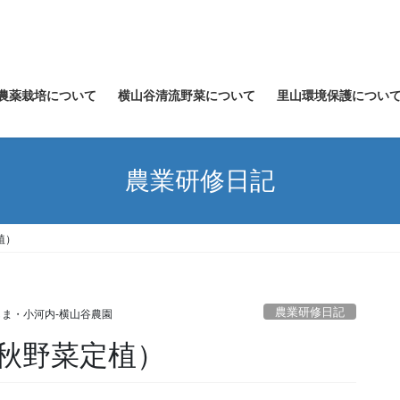
農薬栽培について
横山谷清流野菜について
里山環境保護につい
農業研修日記
植）
農業研修日記
ま・小河内‐横山谷農園
（秋野菜定植）