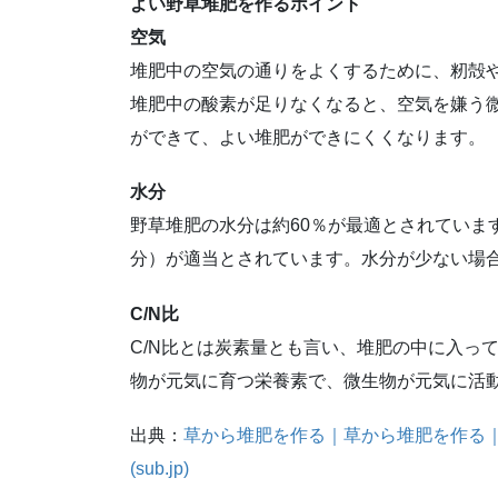
よい野草堆肥を作るポイント
空気
堆肥中の空気の通りをよくするために、籾殻
堆肥中の酸素が足りなくなると、空気を嫌う
ができて、よい堆肥ができにくくなります。
水分
野草堆肥の水分は約60％が最適とされています
分）が適当とされています。水分が少ない場
C/N比
C/N比とは炭素量とも言い、堆肥の中に入っ
物が元気に育つ栄養素で、微生物が元気に活動で
出典：
草から堆肥を作る｜草から堆肥を作る｜
(sub.jp)