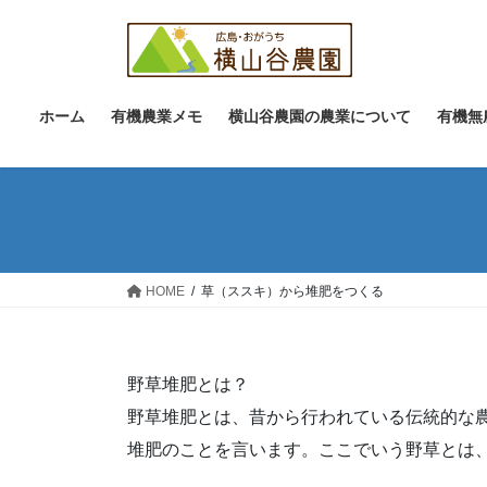
コ
ナ
ン
ビ
テ
ゲ
ン
ー
ツ
シ
ホーム
有機農業メモ
横山谷農園の農業について
有機無
へ
ョ
ス
ン
キ
に
ッ
移
プ
動
HOME
草（ススキ）から堆肥をつくる
野草堆肥とは？
野草堆肥とは、昔から行われている伝統的な
堆肥のことを言います。ここでいう野草とは